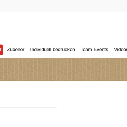
t
Zubehör
Individuell bedrucken
Team-Events
Video
I KARTONKICKER
O
I
ORNER
ÖR
N-HOCKER
I MINI KICKER
RTON GRILL