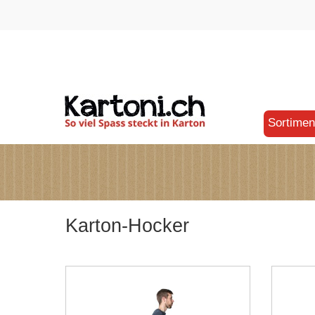
Sortimen
KARTON
TENNIN
KAMPIN
Karton-Hocker
KIDZ C
ZUBEH
KARTO
KARTON
DER KA