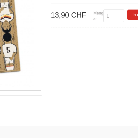
Meng
13,90 CHF
In
e: