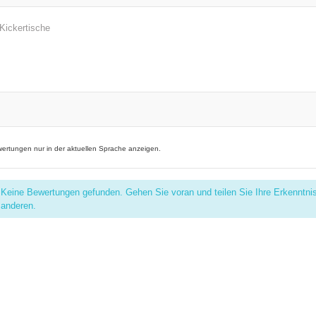
Kickertische
ertungen nur in der aktuellen Sprache anzeigen.
Keine Bewertungen gefunden. Gehen Sie voran und teilen Sie Ihre Erkenntni
anderen.