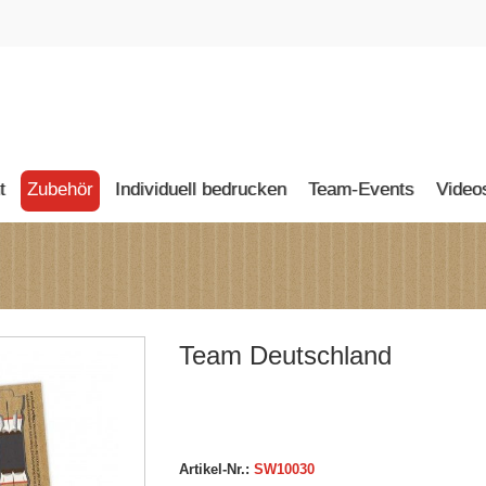
t
Zubehör
Individuell bedrucken
Team-Events
Video
I KARTONKICKER
O
I
ORNER
Team Deutschland
ÖR
N-HOCKER
I MINI KICKER
Artikel-Nr.:
SW10030
RTON GRILL