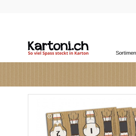
Sortimen
KARTON
TENNIN
KAMPIN
KIDZ C
ZUBEH
KARTO
KARTON
DER KA