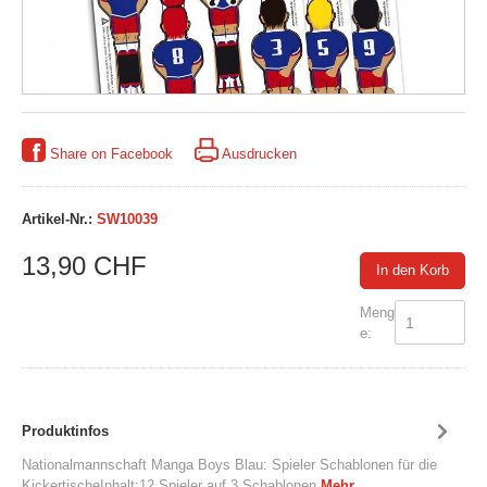
Share on Facebook
Ausdrucken
Artikel-Nr.:
SW10039
13,90 CHF
In den Korb
Meng
e:
Produktinfos
Nationalmannschaft Manga Boys Blau: Spieler Schablonen für die
KickertischeInhalt:12 Spieler auf 3 Schablonen
Mehr